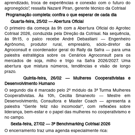
aprendizado, troca de experiências e conexão com o futuro do
agronegócio”, ressalta Nazaré Piran, gerente técnico da Cotrisal
Programação completa: confira o que esperar de cada dia
Quarta-feira, 25/02 — Abertura Oficial
O primeiro dia começa às 9h com a Abertura Oficial do Agrotec
Cotrisal 2026, conduzida pela Direção da Cotrisal. Na sequência,
às 9h15, o palco recebe André Debastiani — Engenheiro
Agrônomo, produtor rural, empresário, sócio-diretor da
Agroconsult e coordenador geral do Rally da Safra — para uma
palestra estratégica sobre os Cenários Agroconsult para os
mercados de soja, milho e trigo na Safra 2026/2027. Uma
abertura que mistura números, tendências e visão de longo
prazo.
Quinta-feira, 26/02 — Mulheres Cooperativistas e
Desenvolvimento Humano
O segundo dia é marcado pelo 2º módulo da 3ª Turma Mulheres
Cooperativistas. Às 10h, Cecilia Smaneoto — Mestre em
Desenvolvimento, Consultora e Master Coach — apresenta a
palestra "Gente feliz não incomoda!", com reflexões sobre
liderança, bem-estar e o papel das mulheres no cooperativismo e
no campo.
Sexta-feira, 27/02 — 3º Benchmarking Cotrisal 2026
O encerramento traz uma agenda especialmente rica: