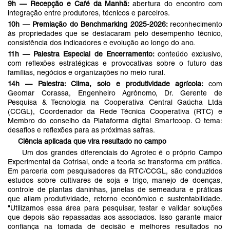
9h — Recepção e Café da Manhã:
abertura do encontro com
integração entre produtores, técnicos e parceiros.
10h — Premiação do Benchmarking 2025-2026:
reconhecimento
às propriedades que se destacaram pelo desempenho técnico,
consistência dos indicadores e evolução ao longo do ano.
11h — Palestra Especial de Encerramento:
conteúdo exclusivo,
com reflexões estratégicas e provocativas sobre o futuro das
famílias, negócios e organizações no meio rural.
14h — Palestra: Clima, solo e produtividade agrícola:
com
Geomar Corassa, Engenheiro Agrônomo, Dr. Gerente de
Pesquisa & Tecnologia na Cooperativa Central Gaúcha Ltda
(CCGL), Coordenador da Rede Técnica Cooperativa (RTC) e
Membro do conselho da Plataforma digital Smartcoop. O tema:
desafios e reflexões para as próximas safras.
Ciência aplicada que vira resultado no campo
Um dos grandes diferenciais do Agrotec é o próprio Campo
Experimental da Cotrisal, onde a teoria se transforma em prática.
Em parceria com pesquisadores da RTC/CCGL, são conduzidos
estudos sobre cultivares de soja e trigo, manejo de doenças,
controle de plantas daninhas, janelas de semeadura e práticas
que aliam produtividade, retorno econômico e sustentabilidade.
"Utilizamos essa área para pesquisar, testar e validar soluções
que depois são repassadas aos associados. Isso garante maior
confiança na tomada de decisão e melhores resultados no