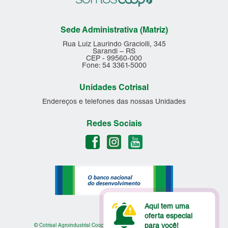
Sede Administrativa (Matriz)
Rua Luiz Laurindo Graciolli, 345
Sarandi – RS
CEP - 99560-000
Fone: 54 3361-5000
Unidades Cotrisal
Endereços e telefones das nossas Unidades
Redes Sociais
Aqui tem uma
oferta especial
para você!
© Cotrisal Agroindustrial Cooperativa - Todos os Direitos Reservados