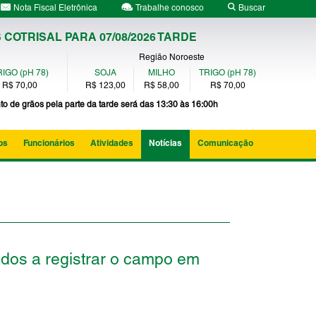
Nota Fiscal Eletrônica
Trabalhe conosco
Buscar
COTRISAL PARA 07/08/2026 TARDE
Região Noroeste
IGO (pH 78)
SOJA
MILHO
TRIGO (pH 78)
R$ 70,00
R$ 123,00
R$ 58,00
R$ 70,00
to de grãos pela parte da tarde será das 13:30 às 16:00h
os
Funcionários
Atividades
Notícias
Comunicação
ados a registrar o campo em