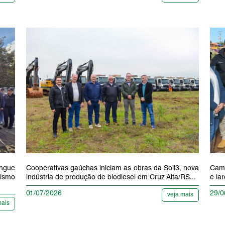
ngue
Cooperativas gaúchas iniciam as obras da Soli3, nova
Camp
vismo
indústria de produção de biodiesel em Cruz Alta/RS...
e la
01/07/2026
29/0
veja mais
mais