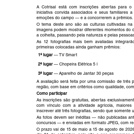
A Cotrisal está com inscrições abertas para o 
iniciativa convida associados e seus familiares a
emoções do campo — e a concorrerem a prêmios.
O tema deste ano são as culturas cultivadas na re
imagens podem mostrar diferentes momentos do di
a colheita, passando pela natureza e pelas pessoa
As 12 fotografias mais bem avaliadas integrarão
primeiras colocadas ainda ganham prêmios:
1º lugar
— TV Smart
2º lugar
— Chopeira Elétrica 5 l
3º lugar
— Aparelho de Jantar 30 peças
A avaliação será feita por uma comissão de três pr
região, com base em critérios como qualidade, co
Como participar
As inscrições são gratuitas, abertas exclusivament
com vínculo com a atividade agrícola, maiores
inscrever até três fotografias, sendo que somente
As fotos devem ser inéditas — não publicadas a
concursos — e enviadas em formato JPEG, com re
O prazo vai de 15 de maio a 15 de agosto de 202