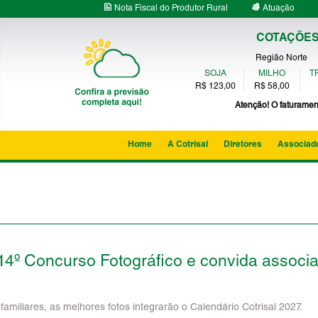
Nota Fiscal do Produtor Rural
Atuação
COTAÇÕES 
Região Norte
SOJA
MILHO
TR
R$ 123,00
R$ 58,00
Atenção! O faturamen
Home
A Cotrisal
Diretores
Associad
o 14º Concurso Fotográfico e convida associ
familiares, as melhores fotos integrarão o Calendário Cotrisal 2027.