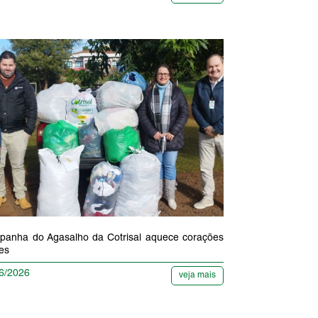
anha do Agasalho da Cotrisal aquece corações
res
6/2026
veja mais